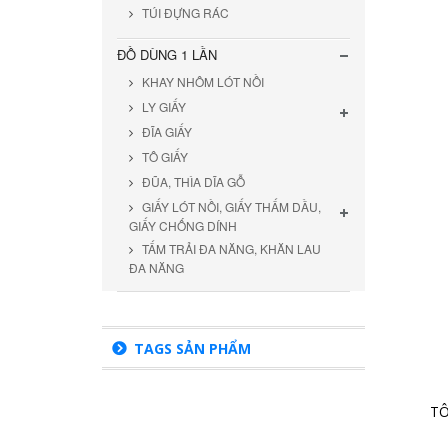
TÚI ĐỰNG RÁC
ĐỒ DÙNG 1 LẦN
KHAY NHÔM LÓT NỒI
LY GIẤY
ĐĨA GIẤY
TÔ GIẤY
ĐŨA, THÌA DĨA GỖ
GIẤY LÓT NỒI, GIẤY THẤM DẦU,
GIẤY CHỐNG DÍNH
TẤM TRẢI ĐA NĂNG, KHĂN LAU
ĐA NĂNG
TAGS SẢN PHẨM
TÔ