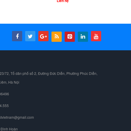
Liên hệ
23/72, Tổ dân phố số 2, Đường Đức Diễn, Phường Phúc Diễn,
iêm, Hà Nội
006496
4.555
tvietnam@gmail.com
n Đình Hoàn