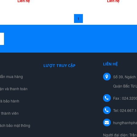
Liên hệ
Liên hệ
1
LIÊN HỆ
LƯỢT TRUY CẬP
dẫn mua hàng
Số 39, Ngách 
Quận Bắc Từ L
̣n và thanh toán
Fax : 024.32
và bảo hành
Tel:
024.667.1
 thành viên
hungthanhpha
ách bảo mật thông
Người đại diện: Trầ