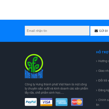
GỬI ĐI
HỖ TRỢ
Hướng 
Giao nhâ
Đổi trả 
Công ty Hưng thành phát Việt Nam là một công
ty chuyên sản xuất và kinh doanh các sản phẩm
Đăng ký
tẩy rửa, chế phẩm sinh học.....
Chính s
tin