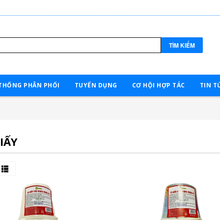
TÌM KIẾM
THỐNG PHÂN PHỐI
TUYỂN DỤNG
CƠ HỘI HỢP TÁC
TIN T
IẤY