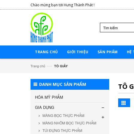
Chào mừng bạn tới Hưng Thành Phát !
TRANG CHỦ
GIỚI THIỆU
SẢN PHẨM
HỆ 
—›
Trang chủ
TÔ GIẤY
DANH MỤC SẢN PHẨM
TÔ G
HÓA MỸ PHẨM
GIA DỤNG
MÀNG BỌC THỰC PHẨM
MÀNG NHÔM BỌC THỰC PHẨM
TÚI ĐỰNG THỰC PHẨM