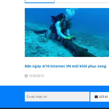
Đến ngày 4/10 internet VN mới khôi phục xong
12/30/2016
GỬI ĐI