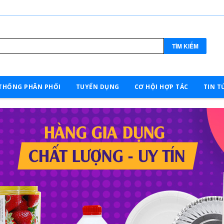
TÌM KIẾM
THỐNG PHÂN PHỐI
TUYỂN DỤNG
CƠ HỘI HỢP TÁC
TIN T