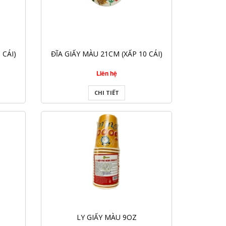
 CÁI)
ĐĨA GIẤY MÀU 21CM (XẤP 10 CÁI)
Liên hệ
CHI TIẾT
LY GIẤY MÀU 9OZ