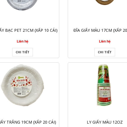
ẤY BẠC PET 21CM (XẤP 10 CÁI)
ĐĨA GIẤY MÀU 17CM (XẤP 20
Liên hệ
Liên hệ
CHI TIẾT
CHI TIẾT
IẤY TRẮNG 19CM (XẤP 20 CÁI)
LY GIẤY MÀU 12OZ