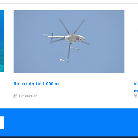
Rơi tự do từ 1.000 m
V
m
12/30/2016