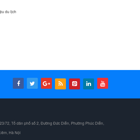
ệu du lịch
23/72, Tổ dân phố số 2, Đường Đức Diễn, Phường Phúc Diễn,
iêm, Hà Nội