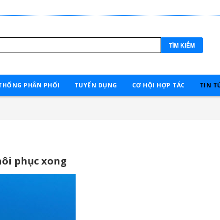
TÌM KIẾM
THỐNG PHÂN PHỐI
TUYỂN DỤNG
CƠ HỘI HỢP TÁC
TIN T
hôi phục xong