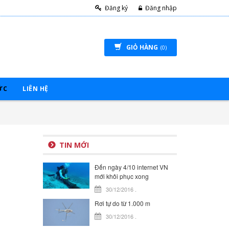
Đăng ký
Đăng nhập
GIỎ HÀNG
(0)
ỨC
LIÊN HỆ
TIN MỚI
Đến ngày 4/10 internet VN
mới khôi phục xong
30/12/2016
.
Rơi tự do từ 1.000 m
30/12/2016
.