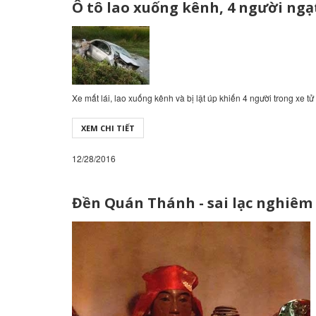
Ô tô lao xuống kênh, 4 người ngạ
Xe mất lái, lao xuống kênh và bị lật úp khiến 4 người trong xe tử
XEM CHI TIẾT
12/28/2016
Đền Quán Thánh - sai lạc nghiêm