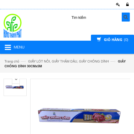
GIỎ HÀNG
(0)
MENU
—›
—›
Trang chủ
GIẤY LÓT NỒI, GIẤY THẤM DẦU, GIẤY CHỐNG DÍNH
GIẤY
CHỐNG DÍNH 30CMx5M