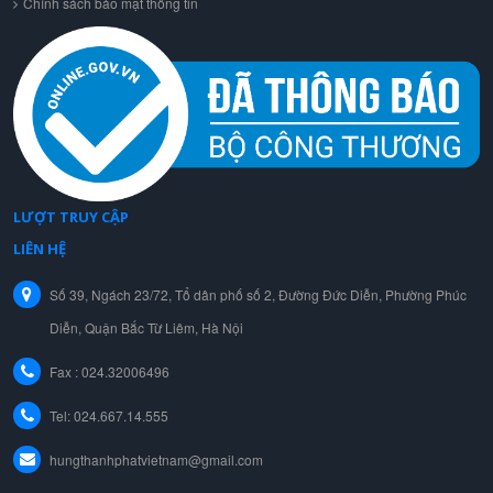
Chính sách bảo mật thông tin
LƯỢT TRUY CẬP
LIÊN HỆ
Số 39, Ngách 23/72, Tổ dân phố số 2, Đường Đức Diễn, Phường Phúc
Diễn, Quận Bắc Từ Liêm, Hà Nội
Fax : 024.32006496
Tel:
024.667.14.555
hungthanhphatvietnam@gmail.com