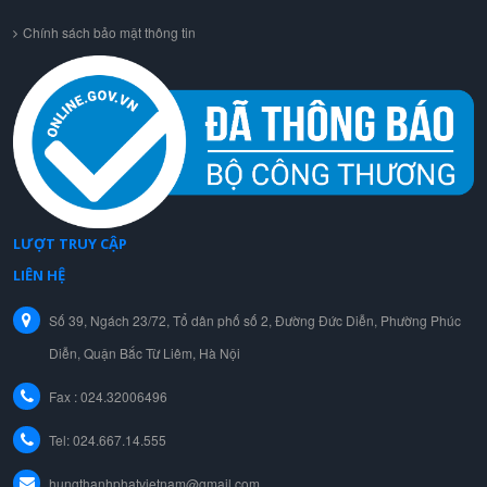
Chính sách bảo mật thông tin
LƯỢT TRUY CẬP
LIÊN HỆ
Số 39, Ngách 23/72, Tổ dân phố số 2, Đường Đức Diễn, Phường Phúc
Diễn, Quận Bắc Từ Liêm, Hà Nội
Fax : 024.32006496
Tel:
024.667.14.555
hungthanhphatvietnam@gmail.com