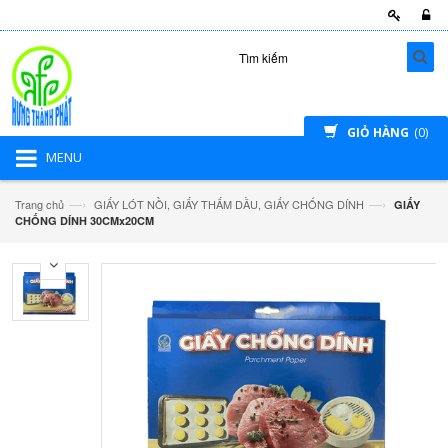
GIỎ HÀNG
(0)
MENU
—›
—›
Trang chủ
GIẤY LÓT NỒI, GIẤY THẤM DẦU, GIẤY CHỐNG DÍNH
GIẤY
CHỐNG DÍNH 30CMx20CM