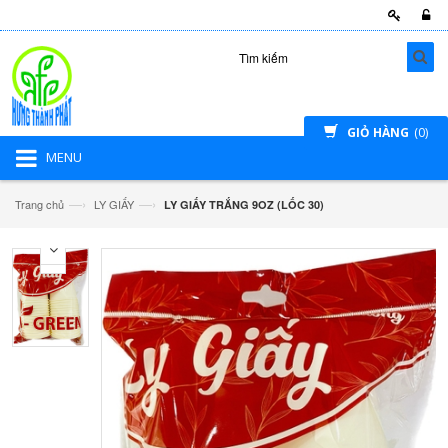
GIỎ HÀNG
(0)
MENU
—›
—›
Trang chủ
LY GIẤY
LY GIẤY TRẮNG 9OZ (LỐC 30)