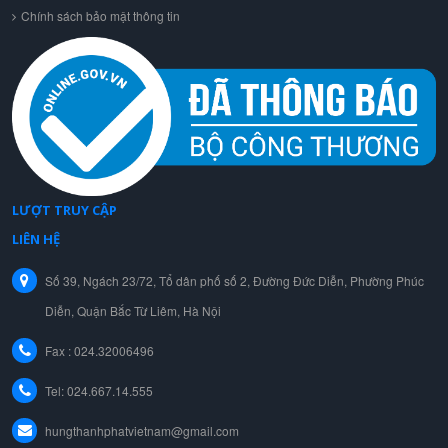
Chính sách bảo mật thông tin
LƯỢT TRUY CẬP
LIÊN HỆ
Số 39, Ngách 23/72, Tổ dân phố số 2, Đường Đức Diễn, Phường Phúc
Diễn, Quận Bắc Từ Liêm, Hà Nội
Fax : 024.32006496
Tel:
024.667.14.555
hungthanhphatvietnam@gmail.com