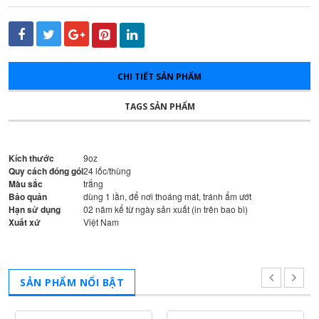
CHI TIẾT SẢN PHẨM
TAGS SẢN PHẨM
Kích thước
9oz
Quy cách đóng gói
24 lốc/thùng
Màu sắc
trắng
Bảo quản
dùng 1 lần, để nơi thoáng mát, tránh ẩm ướt
Hạn sử dụng
02 năm kể từ ngày sản xuất (in trên bao bì)
Xuất xứ
Việt Nam
SẢN PHẨM NỔI BẬT