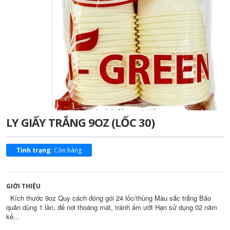
Di chuột vào ảnh để xem chi tiết
LY GIẤY TRẮNG 9OZ (LỐC 30)
Tình trạng:
Còn hàng
GIỚI THIỆU
Kích thước 9oz Quy cách đóng gói 24 lốc/thùng Màu sắc trắng Bảo
quản dùng 1 lần, để nơi thoáng mát, tránh ẩm ướt Hạn sử dụng 02 năm
kể...