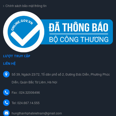
Chính sách bảo mật thông tin
LƯỢT TRUY CẬP
LIÊN HỆ
Số 39, Ngách 23/72, Tổ dân phố số 2, Đường Đức Diễn, Phường Phúc
Diễn, Quận Bắc Từ Liêm, Hà Nội
Fax : 024.32006496
Tel:
024.667.14.555
hungthanhphatvietnam@gmail.com