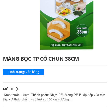
MÀNG BỌC TP CÓ CHUN 38CM
Di chuột vào ảnh để xem chi tiết
Tình trạng:
Còn hàng
GIỚI THIỆU
-Kích thước: 38cm -Thành phần: Nhựa PE. Màng PE là lớp tiếp xúc trực
tiếp với thực phẩm. -Số lượng: 150 cái -Hướng...